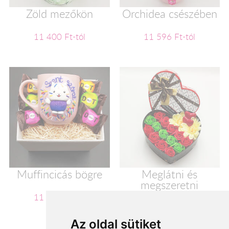
Zöld mezőkön
Orchidea csészében
11 400 Ft-tól
11 596 Ft-tól
Muffincicás bögre
Meglátni és
megszeretni
11 600 Ft-tól
11 720 Ft-tól
Az oldal sütiket