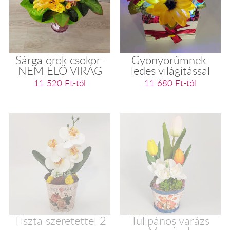
Sárga örök csokor-
Gyönyörűmnek-
NEM ÉLŐ VIRÁG
ledes világítással
11 520 Ft-tól
11 680 Ft-tól
Tiszta szeretettel 2
Tulipános varázs