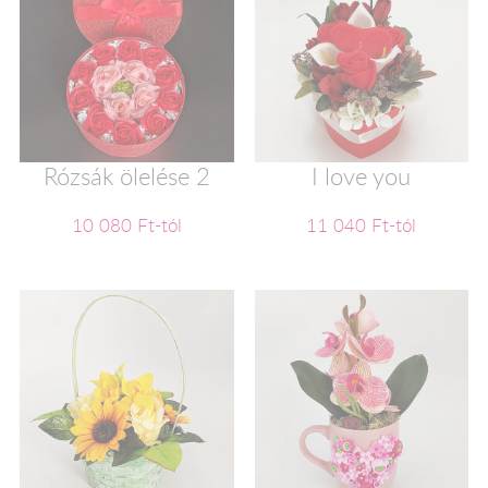
Rózsák ölelése 2
I love you
10 080 Ft-tól
11 040 Ft-tól