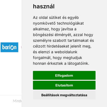
használ
1
2
→
Az oldal sütiket és egyéb
nyomkövető technológiákat
alkalmaz, hogy javítsa a
böngészési élményét, azzal hogy
Elfogadott fizetési módok
személyre szabott tartalmakat és
célzott hirdetéseket jelenít meg,
és elemzi a weboldalunk
forgalmát, hogy megtudjuk
honnan érkeztek a látogatóink.
Á.SZ.F.
Elfogadom
Impresszum
Elutasítom
Adatkezelési tájékoztató
Beállítások megváltoztatása
Minden jog fenntartva © 2026 |
+36 20 488-8362
|
www.viragkuldeskecskemet.hu