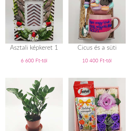
Asztali képkeret 1
Cicus és a süti
6 600 Ft-tól
10 400 Ft-tól