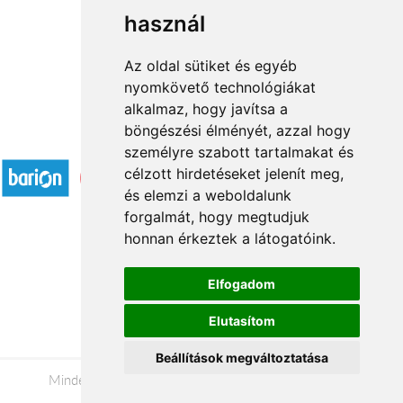
használ
1
2
3
...
21
22
→
Az oldal sütiket és egyéb
nyomkövető technológiákat
alkalmaz, hogy javítsa a
böngészési élményét, azzal hogy
Elfogadott fizetési módok
személyre szabott tartalmakat és
célzott hirdetéseket jelenít meg,
és elemzi a weboldalunk
forgalmát, hogy megtudjuk
honnan érkeztek a látogatóink.
Á.SZ.F.
Elfogadom
Impresszum
Elutasítom
Adatkezelési tájékoztató
Beállítások megváltoztatása
Minden jog fenntartva © 2026 |
+36 20 488-8362
|
www.viragkuldeskecskemet.hu