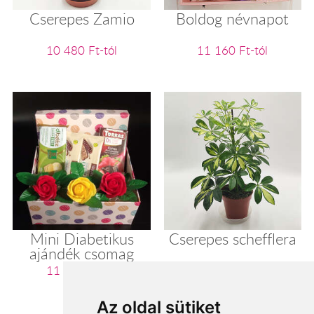
Cserepes Zamio
Boldog névnapot
10 480 Ft-tól
11 160 Ft-tól
Mini Diabetikus
Cserepes schefflera
ajándék csomag
11 200 Ft-tól
11 280 Ft-tól
Az oldal sütiket