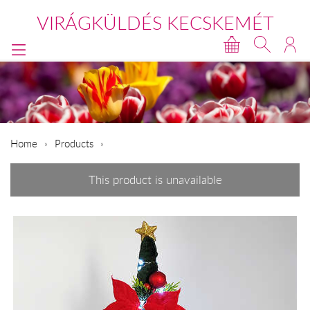
VIRÁGKÜLDÉS KECSKEMÉT
Home
Products
This product is unavailable