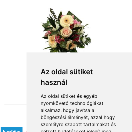
Az oldal sütiket
használ
from HUF18,320
Az oldal sütiket és egyéb
nyomkövető technológiákat
alkalmaz, hogy javítsa a
böngészési élményét, azzal hogy
Accepted payment methods
személyre szabott tartalmakat és
célzott hirdetéseket jelenít meg,