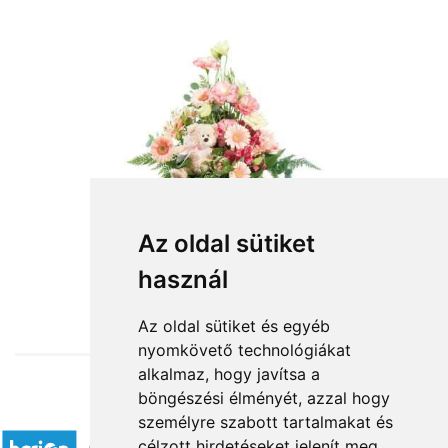
Az oldal sütiket
használ
from HUF30,400
Az oldal sütiket és egyéb
nyomkövető technológiákat
alkalmaz, hogy javítsa a
böngészési élményét, azzal hogy
Accepted payment methods
személyre szabott tartalmakat és
célzott hirdetéseket jelenít meg,