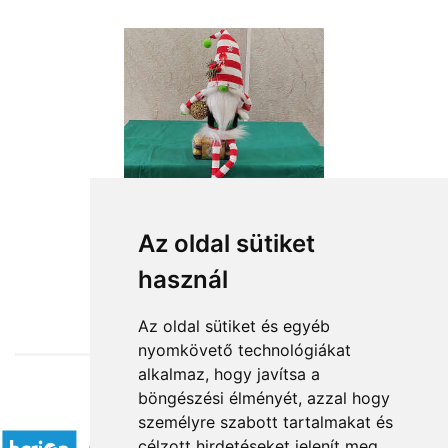
Az oldal sütiket
használ
from HUF16,760
Az oldal sütiket és egyéb
nyomkövető technológiákat
alkalmaz, hogy javítsa a
böngészési élményét, azzal hogy
Accepted payment methods
személyre szabott tartalmakat és
célzott hirdetéseket jelenít meg,