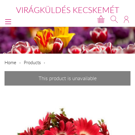
VIRÁGKÜLDÉS KECSKEMÉT
Home
Products
This product is unavailable