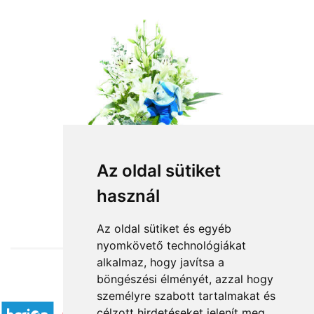
Az oldal sütiket
használ
from HUF30,400
Az oldal sütiket és egyéb
nyomkövető technológiákat
alkalmaz, hogy javítsa a
böngészési élményét, azzal hogy
Accepted payment methods
személyre szabott tartalmakat és
célzott hirdetéseket jelenít meg,