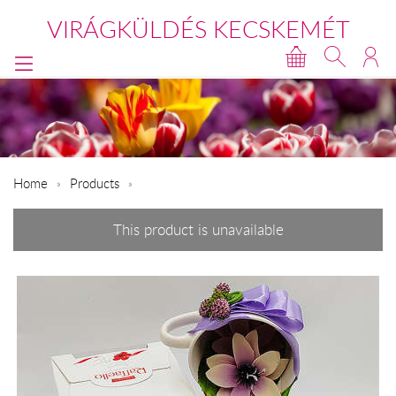
VIRÁGKÜLDÉS KECSKEMÉT
Home
Products
This product is unavailable