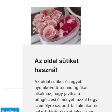
Az oldal sütiket
használ
from HUF39,200
Az oldal sütiket és egyéb
nyomkövető technológiákat
alkalmaz, hogy javítsa a
böngészési élményét, azzal hogy
Accepted payment methods
személyre szabott tartalmakat és
célzott hirdetéseket jelenít meg,