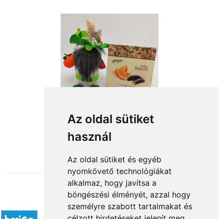
Az oldal sütiket
használ
from HUF14,800
Az oldal sütiket és egyéb
nyomkövető technológiákat
alkalmaz, hogy javítsa a
böngészési élményét, azzal hogy
Accepted payment methods
személyre szabott tartalmakat és
célzott hirdetéseket jelenít meg,