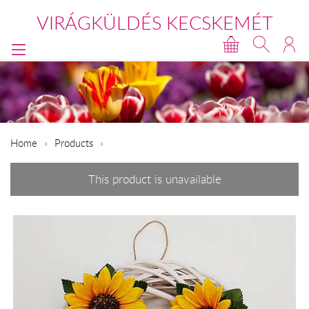
VIRÁGKÜLDÉS KECSKEMÉT
Home
Products
This product is unavailable