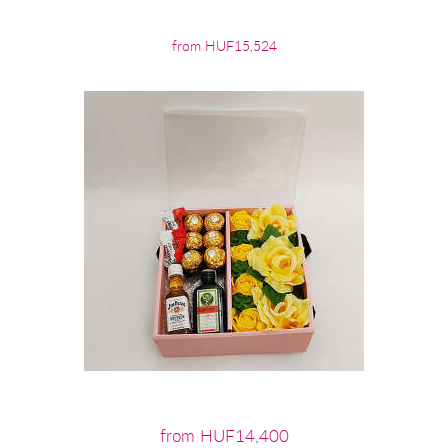
from HUF15,524
from HUF14,400