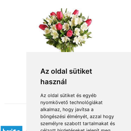
Az oldal sütiket
használ
from HUF30,000
Az oldal sütiket és egyéb
nyomkövető technológiákat
alkalmaz, hogy javítsa a
böngészési élményét, azzal hogy
Accepted payment methods
személyre szabott tartalmakat és
célzott hirdetéseket jelenít meg,