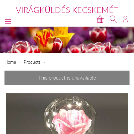
VIRÁGKÜLDÉS KECSKEMÉT
Home
Products
This product is unavailable