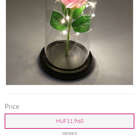
Price
HUF11,960
standard