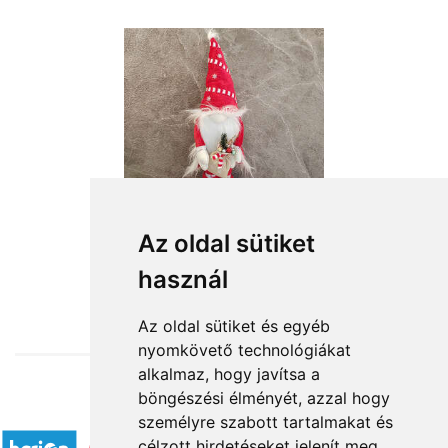
Az oldal sütiket
használ
from HUF18,600
Az oldal sütiket és egyéb
nyomkövető technológiákat
alkalmaz, hogy javítsa a
böngészési élményét, azzal hogy
Accepted payment methods
személyre szabott tartalmakat és
célzott hirdetéseket jelenít meg,