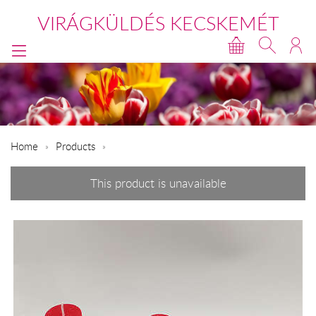
VIRÁGKÜLDÉS KECSKEMÉT
Home
Products
This product is unavailable