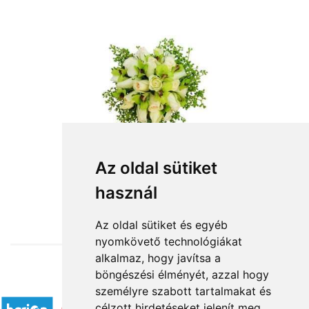
Az oldal sütiket
használ
from HUF60,000
Az oldal sütiket és egyéb
nyomkövető technológiákat
alkalmaz, hogy javítsa a
böngészési élményét, azzal hogy
Accepted payment methods
személyre szabott tartalmakat és
célzott hirdetéseket jelenít meg,