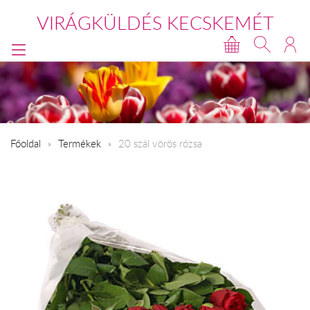
VIRÁGKÜLDÉS KECSKEMÉT
Főoldal
Termékek
20 szál vörös rózsa