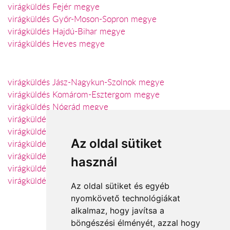
virágküldés Fejér megye
virágküldés Győr-Moson-Sopron megye
virágküldés Hajdú-Bihar megye
virágküldés Heves megye
virágküldés Jász-Nagykun-Szolnok megye
virágküldés Komárom-Esztergom megye
virágküldés Nógrád megye
virágküldés Szabolcs-Szatmár-Bereg megye
virágküldés Somogy megye
Az oldal sütiket
virágküldés Tolna megye
virágküldés Vas megye
használ
virágküldés Veszprém megye
virágküldés Zala megye
Az oldal sütiket és egyéb
nyomkövető technológiákat
alkalmaz, hogy javítsa a
böngészési élményét, azzal hogy
Elfogadott fizetési módok