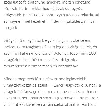
szolgálatot felépítenünk, amelyre méltán lehetünk
büszkék. Partnerinkkel hosszú évek óta együtt
dolgozunk, mert tudjuk, pont ugyan azzal az odaadással
és figyelemmel kezelnek minden virgáküldést, mint mi
magunk.
Virágküldő szolgálatunk egyik alapja a szakértelem,
melyet az országban található legjobb virágüzletek, és
azok munkatársai jelentenek. Jelenleg több, mint 100
virágüzlet közel 500 munkatársa dolgozik a
megrendelések elkészítésén és kiszállításán.
Minden megrendelést a címzetthez legközelebbi
virágüzlet készít és szállít ki. Ennek alapvető oka, hogy a
virágok élő "anyagok", nem csak a beszerzéskor, hanem
elkészítés, sőt szállítás során is gondoskodnunk kell róla,
valamint ezt követően az ajándékozottnak is. Fontos a