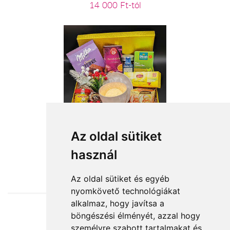
14 000 Ft-tól
Öt órai tea - ajándékcsomag
Az oldal sütiket
használ
22 360 Ft-tól
Az oldal sütiket és egyéb
nyomkövető technológiákat
alkalmaz, hogy javítsa a
böngészési élményét, azzal hogy
Elfogadott fizetési módok
személyre szabott tartalmakat és