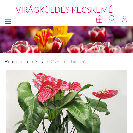
VIRÁGKÜLDÉS KECSKEMÉT
Főoldal
Termékek
Cserepes flamingó