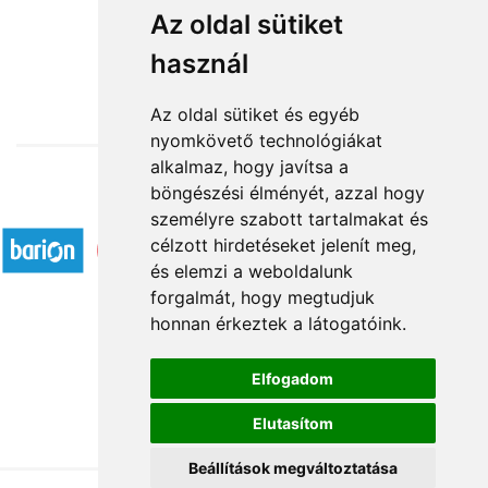
Szálas virágok:vegyes színű rózsák
Az oldal sütiket
használ
3 800 Ft-tól
Az oldal sütiket és egyéb
nyomkövető technológiákat
alkalmaz, hogy javítsa a
böngészési élményét, azzal hogy
Elfogadott fizetési módok
személyre szabott tartalmakat és
célzott hirdetéseket jelenít meg,
és elemzi a weboldalunk
forgalmát, hogy megtudjuk
honnan érkeztek a látogatóink.
Á.SZ.F.
Elfogadom
Impresszum
Elutasítom
Adatkezelési tájékoztató
Beállítások megváltoztatása