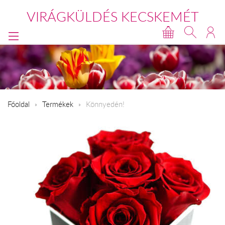
VIRÁGKÜLDÉS KECSKEMÉT
Főoldal
Termékek
Könnyedén!