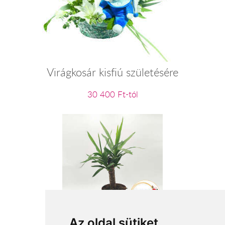
Virágkosár kisfiú születésére
30 400 Ft-tól
Cserepes Yucca
Az oldal sütiket