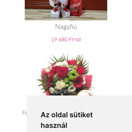
Nagyfiú
19 680 Ft-tól
Fantázia - vörös/pasztell szezoncsokor
Az oldal sütiket
használ
24 400 Ft-tól