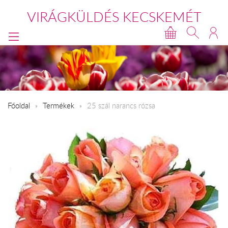
VIRÁGKÜLDÉS KECSKEMÉT
Főoldal
Termékek
25 szál narancs rózsa