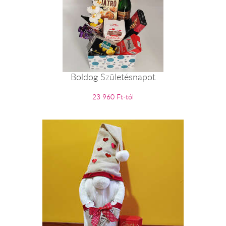
Boldog Születésnapot
23 960 Ft-tól