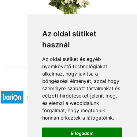
Tavaszi zsongás
Az oldal sütiket
használ
30 000 Ft-tól
Az oldal sütiket és egyéb
nyomkövető technológiákat
alkalmaz, hogy javítsa a
böngészési élményét, azzal hogy
Elfogadott fizetési módok
személyre szabott tartalmakat és
célzott hirdetéseket jelenít meg,
és elemzi a weboldalunk
forgalmát, hogy megtudjuk
honnan érkeztek a látogatóink.
Á.SZ.F.
Elfogadom