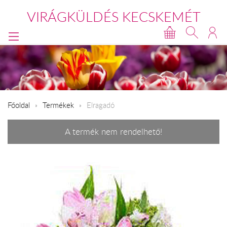
VIRÁGKÜLDÉS KECSKEMÉT
Főoldal
Termékek
Elragadó
A termék nem rendelhető!