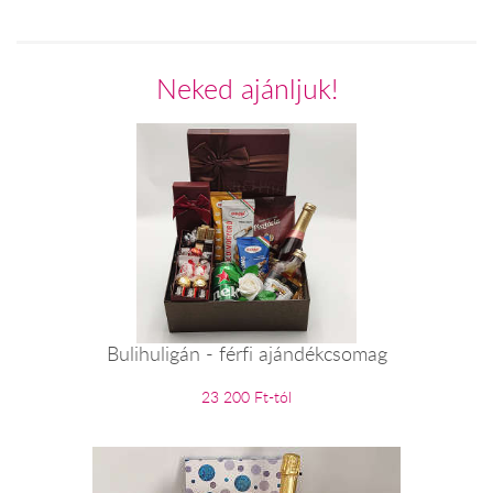
Neked ajánljuk!
Bulihuligán - férfi ajándékcsomag
23 200 Ft-tól