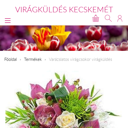
VIRÁGKÜLDÉS KECSKEMÉT
Főoldal
Termékek
Varázslatos virágcsokor virágküldés