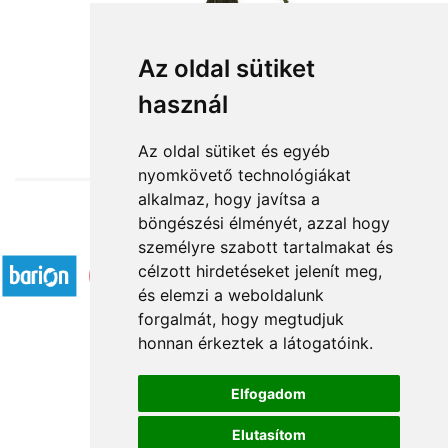
Ölelés
Az oldal sütiket
használ
19 400 Ft-tól
Az oldal sütiket és egyéb
nyomkövető technológiákat
alkalmaz, hogy javítsa a
böngészési élményét, azzal hogy
Elfogadott fizetési módok
személyre szabott tartalmakat és
célzott hirdetéseket jelenít meg,
és elemzi a weboldalunk
forgalmát, hogy megtudjuk
honnan érkeztek a látogatóink.
Á.SZ.F.
Elfogadom
Impresszum
Elutasítom
Adatkezelési tájékoztató