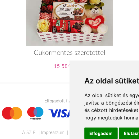
Cukormentes szeretettel
15 584 Ft-tól
Az oldal sütike
Az oldal sütiket és e
Elfogadott fizetési módok
javítsa a böngészési é
és célzott hirdetéseket
hogy megtudjuk honnan
Á.SZ.F.
Impresszum
Adatkezelési tájékoztató
Elfogadom
Elutas