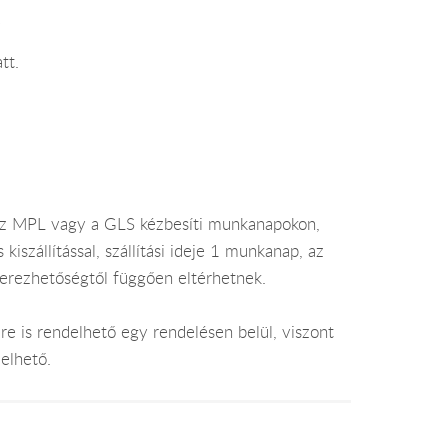
k
tt.
az MPL vagy a GLS kézbesíti munkanapokon,
szállítással, szállítási ideje 1 munkanap, az
zerezhetőségtől függően eltérhetnek.
e is rendelhető egy rendelésen belül, viszont
elhető.