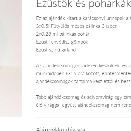
Ezüstök és pohárká
Ez az ajándék kitart a karácsonyi ünnepek ala
3x0,5l Fütyülős mézes pálinka 3 ízben
2x0,28 ml pálinkás pohár
Ezüst fenyődísz gömbök
Ezüst színű girland
Az ajándékcsomagok vidéken készülnek, és 
munkaidőben 8-16 óra között, érintésmentes ki
ajándékcsomagok tartalma készlettől és bes
Több ajándékcsomag és selyemvirág egy címr
élő virággal együtt ajándékcsomag nem rend
Ajándékküldés ára