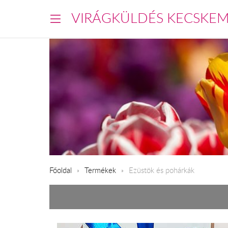
VIRÁGKÜLDÉS KECSKE
Főoldal
Termékek
Ezüstök és pohárkák