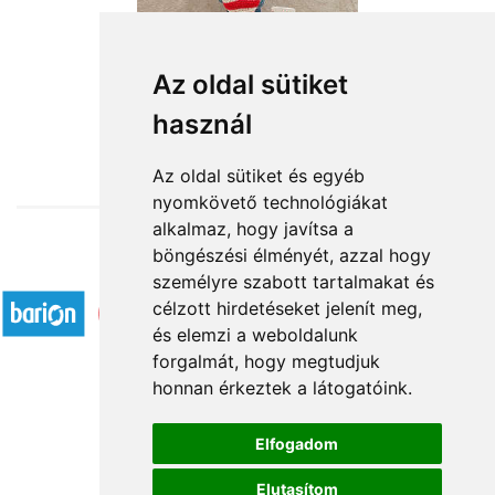
Farmer manó
Az oldal sütiket
használ
18 200 Ft-tól
Az oldal sütiket és egyéb
nyomkövető technológiákat
alkalmaz, hogy javítsa a
böngészési élményét, azzal hogy
Elfogadott fizetési módok
személyre szabott tartalmakat és
célzott hirdetéseket jelenít meg,
és elemzi a weboldalunk
forgalmát, hogy megtudjuk
honnan érkeztek a látogatóink.
Á.SZ.F.
Elfogadom
Impresszum
Elutasítom