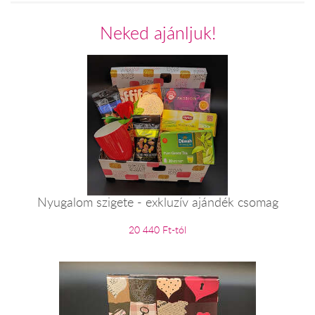
Neked ajánljuk!
Nyugalom szigete - exkluzív ajándék csomag
20 440 Ft-tól