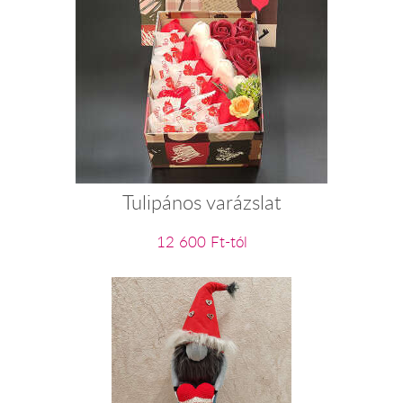
Tulipános varázslat
12 600 Ft-tól