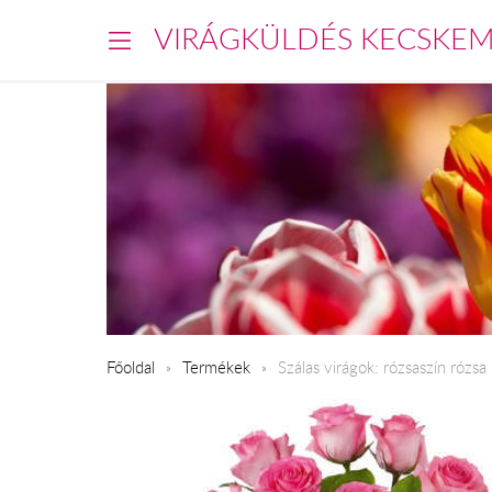
VIRÁGKÜLDÉS KECSKE
Főoldal
Termékek
Szálas virágok: rózsaszín rózsa