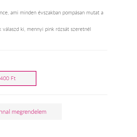
dvence, ami minden évszakban pompásan mutat a
 válaszd ki, mennyi pink rózsát szeretnél
 400 Ft
nnal megrendelem