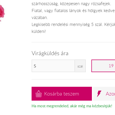
szárhosszúság, közepesen nagy rózsafejek.
Fiatal, vagy fiatalos lányok és hölgyek ke
vázában.
Legkisebb rendelési mennyiség 5 szál. Kérjük
küldeni!
Virágküldés ára
19
szál
Kosárba teszem
Azo
Ha most megrendeled, akár még ma kézbesítjük!