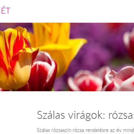
MÉT
Szálas virágok: rózsa
Szálas rózsaszín rózsa rendelésre az év mi