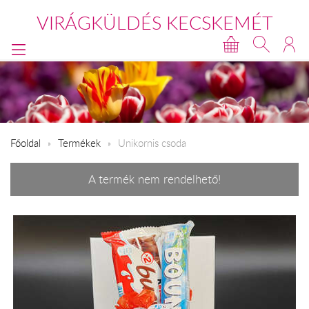
VIRÁGKÜLDÉS KECSKEMÉT
Főoldal
Termékek
Unikornis csoda
A termék nem rendelhető!