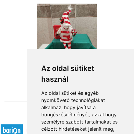
Lógó lábú karácsonyi manólány
Az oldal sütiket
használ
16 164 Ft-tól
Az oldal sütiket és egyéb
nyomkövető technológiákat
alkalmaz, hogy javítsa a
böngészési élményét, azzal hogy
Elfogadott fizetési módok
személyre szabott tartalmakat és
célzott hirdetéseket jelenít meg,