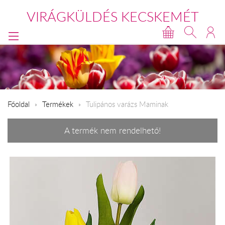
VIRÁGKÜLDÉS KECSKEMÉT
Főoldal
Termékek
Tulipános varázs Maminak
A termék nem rendelhető!