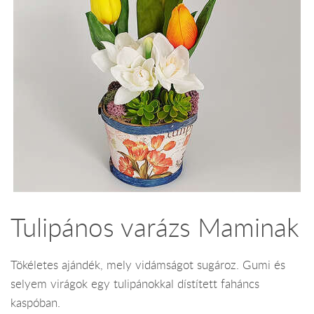
Tulipános varázs Maminak
Tökéletes ajándék, mely vidámságot sugároz. Gumi és
selyem virágok egy tulipánokkal dístített faháncs
kaspóban.