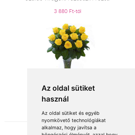
3 880 Ft-tól
Szálas virágok: sárga rózsa
Az oldal sütiket
használ
3 800 Ft-tól
Az oldal sütiket és egyéb
nyomkövető technológiákat
alkalmaz, hogy javítsa a
böngészési élményét, azzal hogy