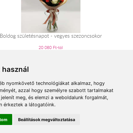
Boldog születésnapot - vegyes szezoncsokor
20 080 Ft-tól
t használ
gyéb nyomkövető technológiákat alkalmaz, hogy
lményét, azzal hogy személyre szabott tartalmakat
 jelenít meg, és elemzi a weboldalunk forgalmát,
 érkeztek a látogatóink.
ítom
Beállítások megváltoztatása