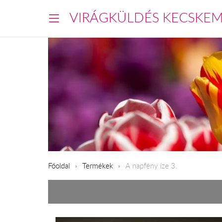
VIRÁGKÜLDÉS KECSKE
Főoldal
Termékek
A napfény íze 3.