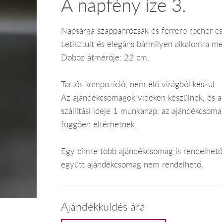
A napfény íze 3.
Napsárga szappanrózsák és ferrero rocher c
Letisztult és elegáns bármilyen alkalomra meg
Doboz átmérője: 22 cm.
Tartós kompozíció, nem élő virágból készül.
Az ajándékcsomagok vidéken készülnek, és az
szállítási ideje 1 munkanap, az ajándékcsoma
függően eltérhetnek.
Egy címre több ajándékcsomag is rendelhető 
együtt ajándékcsomag nem rendelhető.
Ajándékküldés ára