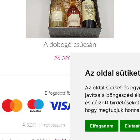
A dobogó csúcsán
26 320 Ft-tól
Az oldal sütike
Az oldal sütiket és e
Elfogadott fizetési módok
javítsa a böngészési é
és célzott hirdetéseket
hogy megtudjuk honnan
Á.SZ.F.
Impresszum
Adatkezelési tájékoztató
Elfogadom
Elutas