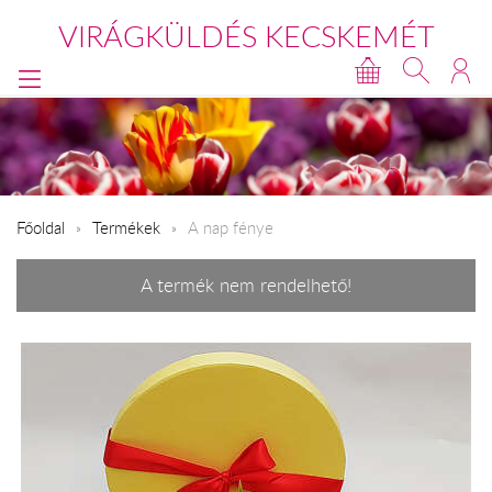
VIRÁGKÜLDÉS KECSKEMÉT
Főoldal
Termékek
A nap fénye
A termék nem rendelhető!