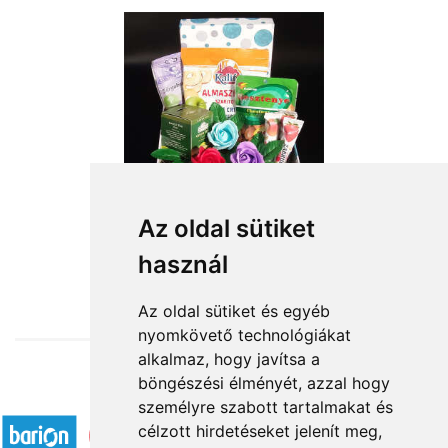
VEGA ajándék csomag
Az oldal sütiket
használ
14 000 Ft-tól
Az oldal sütiket és egyéb
nyomkövető technológiákat
alkalmaz, hogy javítsa a
böngészési élményét, azzal hogy
Elfogadott fizetési módok
személyre szabott tartalmakat és
célzott hirdetéseket jelenít meg,