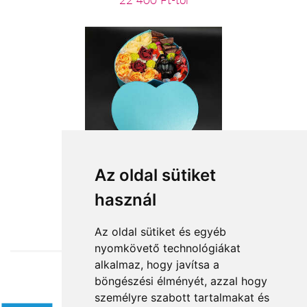
22 400 Ft-tól
Merész szerénység
Az oldal sütiket
használ
16 760 Ft-tól
Az oldal sütiket és egyéb
nyomkövető technológiákat
alkalmaz, hogy javítsa a
böngészési élményét, azzal hogy
Elfogadott fizetési módok
személyre szabott tartalmakat és