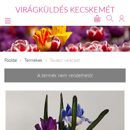
VIRÁGKÜLDÉS KECSKEMÉT
Főoldal
Termékek
Tavaszi varázslat
A termék nem rendelhető!