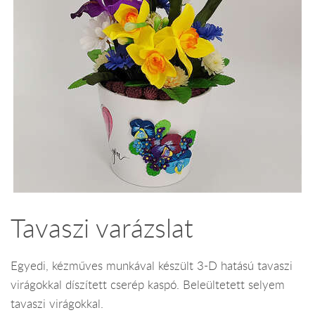
Tavaszi varázslat
Egyedi, kézműves munkával készült 3-D hatású tavaszi
virágokkal díszített cserép kaspó. Beleültetett selyem
tavaszi virágokkal.