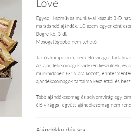
Love
Egyedi, kézműves munkával készült 3-D hatású
maradandó ajándék. 10 szem egyenként csom
Bögre kb. 3 dl.
Mosogatógépbe nem tehető.
Tartós kompozíció, nem élő virágot tartalmaz
Az ajándékcsomagok vidéken készülnek, és 
munkaidőben 8-16 óra között, érintésmentes ki
ajándékcsomagok tartalma készlettől és bes
Több ajándékcsomag és selyemvirág egy címr
élő virággal együtt ajándékcsomag nem rend
Ajándékküldés ára