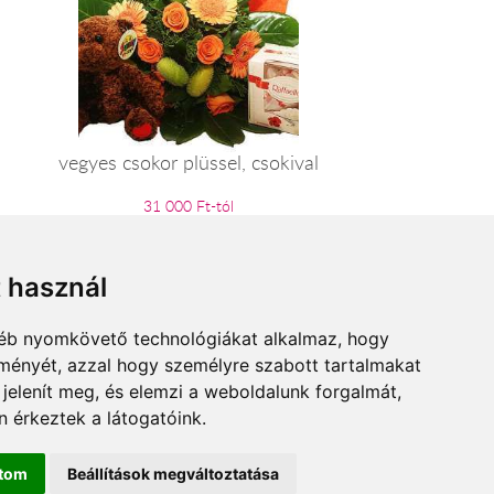
vegyes csokor plüssel, csokival
31 000 Ft-tól
t használ
gyéb nyomkövető technológiákat alkalmaz, hogy
lményét, azzal hogy személyre szabott tartalmakat
 jelenít meg, és elemzi a weboldalunk forgalmát,
 érkeztek a látogatóink.
ítom
Beállítások megváltoztatása