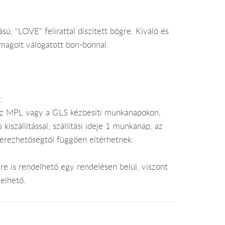
, "LOVE" felirattal díszített bögre. Kiváló és
agolt válogatott bon-bonnal.
.
az MPL vagy a GLS kézbesíti munkanapokon,
szállítással, szállítási ideje 1 munkanap, az
zerezhetőségtől függően eltérhetnek.
e is rendelhető egy rendelésen belül, viszont
elhető.