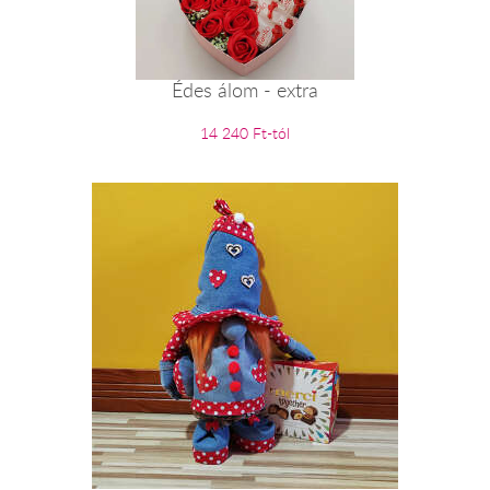
Édes álom - extra
14 240 Ft-tól