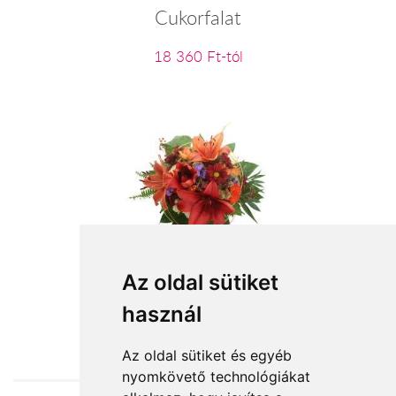
Cukorfalat
18 360 Ft-tól
Narancs üdvözlet
Az oldal sütiket
használ
31 020 Ft-tól
Az oldal sütiket és egyéb
nyomkövető technológiákat