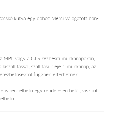
tacskó kutya egy doboz Merci válogatott bon-
az MPL vagy a GLS kézbesíti munkanapokon,
szállítással, szállítási ideje 1 munkanap, az
zerezhetőségtől függően eltérhetnek.
e is rendelhető egy rendelésen belül, viszont
elhető.