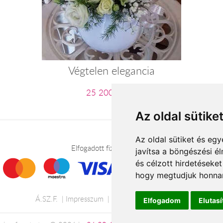
Végtelen elegancia
25 200 Ft-tól
Az oldal sütike
Az oldal sütiket és e
Elfogadott fizetési módok
javítsa a böngészési é
és célzott hirdetéseket
hogy megtudjuk honnan
Á.SZ.F.
Impresszum
Adatkezelési tájékoztató
Elfogadom
Elutas