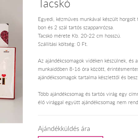
Tacskó
Egyedi, kézműves munkával készült horgolt 
bon és 2 szál tartós szappanrózsa.
Tacskó mérete Kb. 20-22 cm hosszú.
Szállítási költség: 0 Ft.
Az ajándékcsomagok vidéken készülnek, és 
munkaidőben 8-16 óra között, érintésmentes ki
ajándékcsomagok tartalma készlettől és bes
Több ajándékcsomag és tartós virág egy címr
élő virággal együtt ajándékcsomag nem rend
Ajándékküldés ára