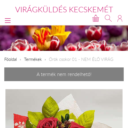
VIRÁGKÜLDÉS KECSKEMÉT
Főoldal
Termékek
Örök csokor 01 - NEM ÉLŐ VIRÁG
A termék nem rendelhető!