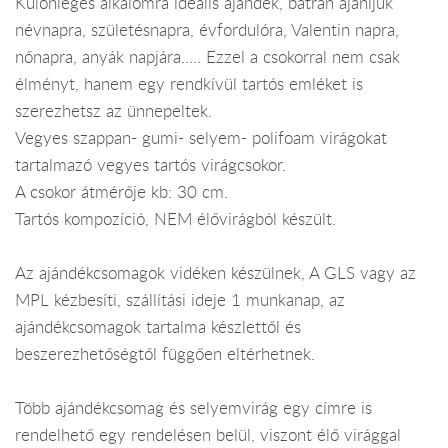
Különleges alkalomra ideális ajándék, bátran ajánljuk
névnapra, születésnapra, évfordulóra, Valentin napra,
nőnapra, anyák napjára..... Ezzel a csokorral nem csak
élményt, hanem egy rendkívül tartós emléket is
szerezhetsz az ünnepeltek.
Vegyes szappan- gumi- selyem- polifoam virágokat
tartalmazó vegyes tartós virágcsokor.
A csokor átmérője kb: 30 cm.
Tartós kompozíció, NEM élővirágból készült.
Az ajándékcsomagok vidéken készülnek, A GLS vagy az
MPL kézbesíti, szállítási ideje 1 munkanap, az
ajándékcsomagok tartalma készlettől és
beszerezhetőségtől függően eltérhetnek.
Több ajándékcsomag és selyemvirág egy címre is
rendelhető egy rendelésen belül, viszont élő virággal