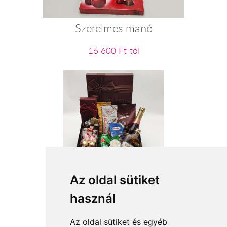
Szerelmes manó
16 600 Ft-tól
Bulihuligán - férfi ajándékcsomag
Az oldal sütiket
használ
23 200 Ft-tól
Az oldal sütiket és egyéb