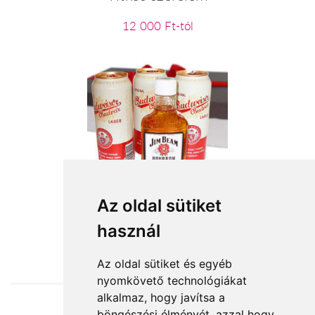
12 000 Ft-tól
Puszi Apa – férfi ajándékcsomag
Az oldal sütiket
használ
14 400 Ft-tól
Az oldal sütiket és egyéb
nyomkövető technológiákat
alkalmaz, hogy javítsa a
böngészési élményét, azzal hogy