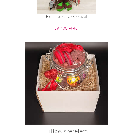
Erdőjáró tacskóval
19 400 Ft-tól
Titkos szerelem