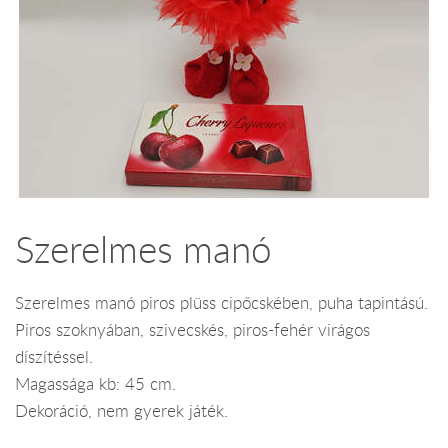
Szerelmes manó
Szerelmes manó piros plüss cipőcskében, puha tapintású.
Piros szoknyában, szivecskés, piros-fehér virágos
díszítéssel.
Magassága kb: 45 cm.
Dekoráció, nem gyerek játék.