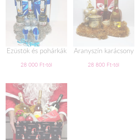
Ezüstök és pohárkák
Aranyszín karácsony
28 000 Ft-tól
28 800 Ft-tól