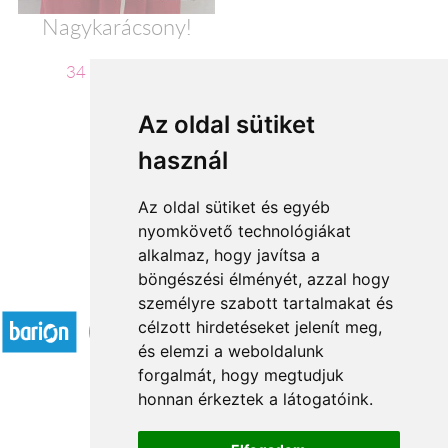
Nagykarácsony!
34 120 Ft-tól
Az oldal sütiket
használ
←
1
2
...
20
21
22
Az oldal sütiket és egyéb
nyomkövető technológiákat
alkalmaz, hogy javítsa a
böngészési élményét, azzal hogy
Elfogadott fizetési módok
személyre szabott tartalmakat és
célzott hirdetéseket jelenít meg,
és elemzi a weboldalunk
forgalmát, hogy megtudjuk
honnan érkeztek a látogatóink.
Á.SZ.F.