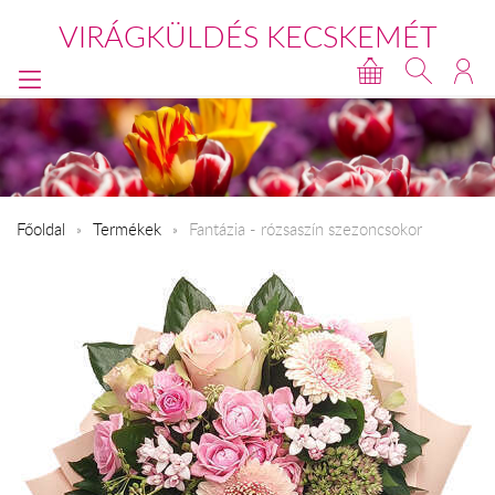
VIRÁGKÜLDÉS KECSKEMÉT
Főoldal
Termékek
Fantázia - rózsaszín szezoncsokor