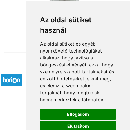
Valentin napi rózsák
Az oldal sütiket
használ
56 400 Ft-tól
Az oldal sütiket és egyéb
nyomkövető technológiákat
alkalmaz, hogy javítsa a
böngészési élményét, azzal hogy
Elfogadott fizetési módok
személyre szabott tartalmakat és
célzott hirdetéseket jelenít meg,
és elemzi a weboldalunk
forgalmát, hogy megtudjuk
honnan érkeztek a látogatóink.
Á.SZ.F.
Elfogadom
Impresszum
Elutasítom
Adatkezelési tájékoztató