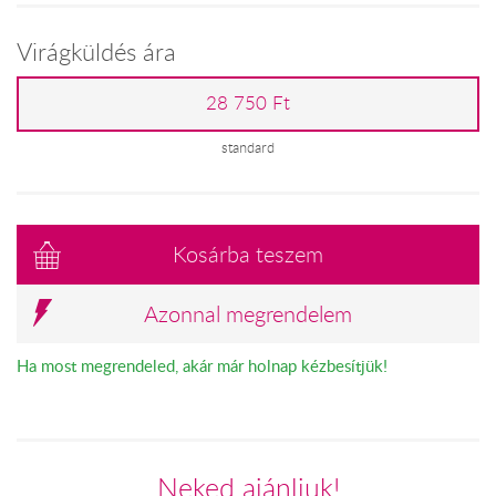
Virágküldés ára
28 750 Ft
standard
Kosárba teszem
Azonnal megrendelem
Ha most megrendeled, akár már holnap kézbesítjük!
Neked ajánljuk!