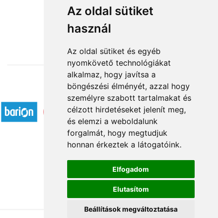
Boldog születésnapot!!!
Az oldal sütiket
használ
11 520 Ft-tól
Az oldal sütiket és egyéb
nyomkövető technológiákat
alkalmaz, hogy javítsa a
böngészési élményét, azzal hogy
Elfogadott fizetési módok
személyre szabott tartalmakat és
célzott hirdetéseket jelenít meg,
és elemzi a weboldalunk
forgalmát, hogy megtudjuk
honnan érkeztek a látogatóink.
Á.SZ.F.
Elfogadom
Impresszum
Elutasítom
Adatkezelési tájékoztató
Beállítások megváltoztatása