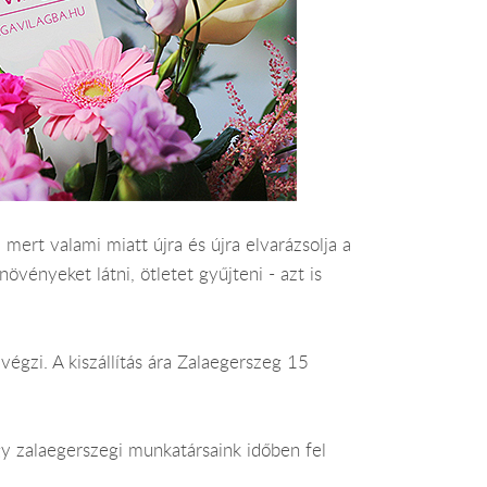
mert valami miatt újra és újra elvarázsolja a
vényeket látni, ötletet gyűjteni - azt is
végzi. A kiszállítás ára Zalaegerszeg 15
gy zalaegerszegi munkatársaink időben fel