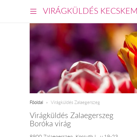
VIRÁGKÜLDÉS KECSKE
Főoldal
Virágküldés Zalaegerszeg
Virágküldés Zalaegerszeg
Boróka virág
8900 Zalaegerszeg, Kossuth L. u.19-23