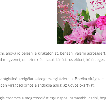
i, ahova jó belesni a kirakaton át, benézni valami apróságért, 
egvenni, de színek és illatok között nézelődni, különleges nö
virágküldő szolgálat zalaegerszegi üzlete, a Boróka virágüzlet 
nden virágcsokorhoz ajándékba adjuk az üdvözlőkártyát.
 Mégis érdemes a megrendelést egy nappal hamarabb leadni, ho