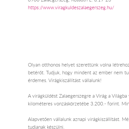
https://www.viragkuldeszalaegerszeg.hu/
Olyan otthonos helyet szerettünk volna létrehozn
betérőt. Tudjuk, hogy mindent az ember nem tud m
érdemes. Virágkiszállítást vállalunk!
A virágküldést Zalaegerszegre a Virág a Világba 
kilométeres vonzáskörzetébe 3.200.- forint. Mi
Alapvetően vállalunk aznapi virágkiszállítást.
tudjanak készülni.