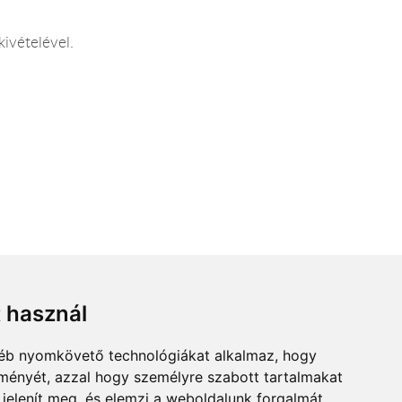
kivételével.
t használ
gyéb nyomkövető technológiákat alkalmaz, hogy
lményét, azzal hogy személyre szabott tartalmakat
 jelenít meg, és elemzi a weboldalunk forgalmát,