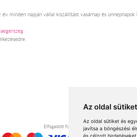
 év minden napján vállal kiszállítást vasárnap és ünnepnapok 
laegerszeg
elkezésedre.
Az oldal sütike
Az oldal sütiket és e
Elfogadott fizetési módok
javítsa a böngészési é
és célzott hirdetéseket