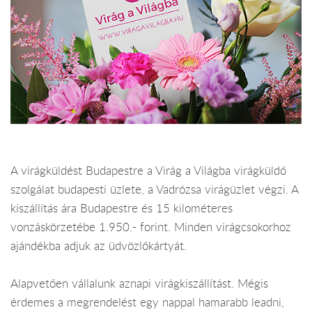
A virágküldést Budapestre a Virág a Világba virágküldő
szolgálat budapesti üzlete, a Vadrózsa virágüzlet végzi. A
kiszállítás ára Budapestre és 15 kilométeres
vonzáskörzetébe 1.950.- forint. Minden virágcsokorhoz
ajándékba adjuk az üdvözlőkártyát.
Alapvetően vállalunk aznapi virágkiszállítást. Mégis
érdemes a megrendelést egy nappal hamarabb leadni,