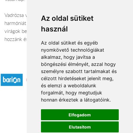
Vadrózsa virágüzletben nem csak csokrot készítünk, de
Az oldal sütiket
harmóniát teremtünk a különböző virágok között. A
használ
virágok beszélnek, akárcsak az emberek. Jöjjön be
hozzánk és mi csokorba kötjük vallomását.
Az oldal sütiket és egyéb
nyomkövető technológiákat
alkalmaz, hogy javítsa a
böngészési élményét, azzal hogy
Elfogadott fizetési módok
személyre szabott tartalmakat és
célzott hirdetéseket jelenít meg,
és elemzi a weboldalunk
forgalmát, hogy megtudjuk
honnan érkeztek a látogatóink.
Á.SZ.F.
Elfogadom
Impresszum
Elutasítom
Adatkezelési tájékoztató