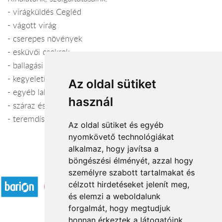
- virágküldés Cegléd
- vágott virág
- cserepes növények
- esküvői csokrok
- ballagási csokrok
- kegyeleti koszorúk
Az oldal sütiket
- egyéb lakásdekorációs kellékek, kaspók
használ
- száraz és művirágok
- teremdíszítés, templomdíszítés
Az oldal sütiket és egyéb
nyomkövető technológiákat
alkalmaz, hogy javítsa a
böngészési élményét, azzal hogy
Elfogadott fizetési módok
személyre szabott tartalmakat és
célzott hirdetéseket jelenít meg,
és elemzi a weboldalunk
forgalmát, hogy megtudjuk
honnan érkeztek a látogatóink.