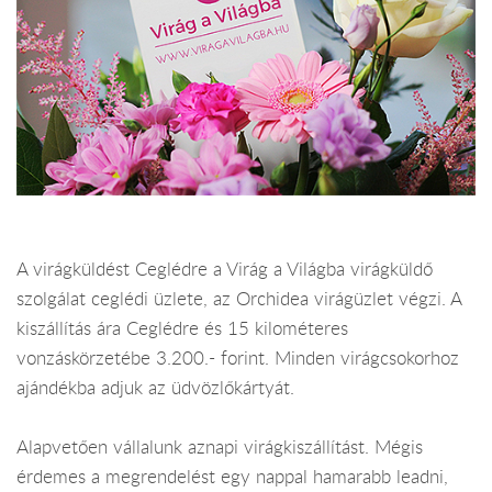
A virágküldést Ceglédre a Virág a Világba virágküldő
szolgálat ceglédi üzlete, az Orchidea virágüzlet végzi. A
kiszállítás ára Ceglédre és 15 kilométeres
vonzáskörzetébe 3.200.- forint. Minden virágcsokorhoz
ajándékba adjuk az üdvözlőkártyát.
Alapvetően vállalunk aznapi virágkiszállítást. Mégis
érdemes a megrendelést egy nappal hamarabb leadni,