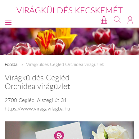
VIRÁGKÜLDÉS KECSKEMÉT
Főoldal
Virágküldés Cegléd Orchidea virágüzlet
Virágküldés Cegléd
Orchidea virágüzlet
2700 Cegléd, Alszegi út 31.
https://www.viragavilagba.hu