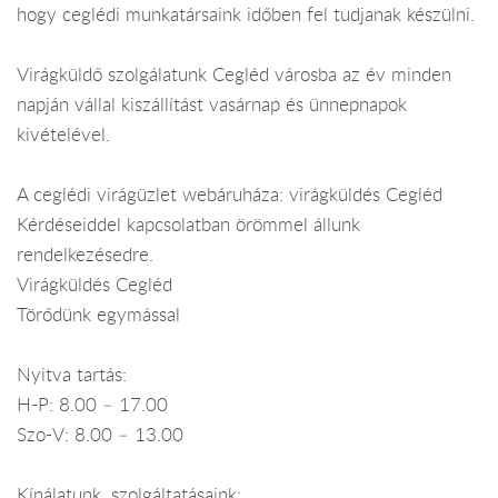
hogy ceglédi munkatársaink időben fel tudjanak készülni.
Virágküldő szolgálatunk Cegléd városba az év minden
napján vállal kiszállítást vasárnap és ünnepnapok
kivételével.
A ceglédi virágüzlet webáruháza: virágküldés Cegléd
Kérdéseiddel kapcsolatban örömmel állunk
rendelkezésedre.
Virágküldés Cegléd
Törődünk egymással
Nyitva tartás:
H-P: 8.00 – 17.00
Szo-V: 8.00 – 13.00
Kínálatunk, szolgáltatásaink: