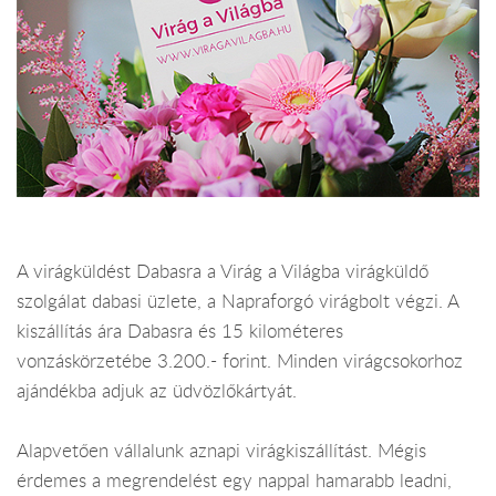
A virágküldést Dabasra a Virág a Világba virágküldő
szolgálat dabasi üzlete, a Napraforgó virágbolt végzi. A
kiszállítás ára Dabasra és 15 kilométeres
vonzáskörzetébe 3.200.- forint. Minden virágcsokorhoz
ajándékba adjuk az üdvözlőkártyát.
Alapvetően vállalunk aznapi virágkiszállítást. Mégis
érdemes a megrendelést egy nappal hamarabb leadni,