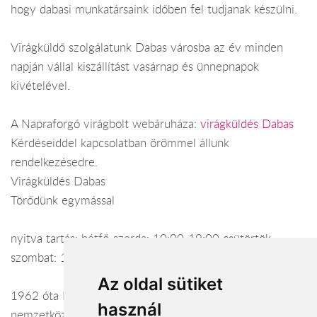
hogy dabasi munkatársaink időben fel tudjanak készülni.
Virágküldő szolgálatunk Dabas városba az év minden
napján vállal kiszállítást vasárnap és ünnepnapok
kivételével.
A Napraforgó virágbolt webáruháza:
virágküldés Dabas
Kérdéseiddel kapcsolatban örömmel állunk
rendelkezésedre.
Virágküldés Dabas
Törődünk egymással
nyitva tartás: hétfő-szerda: 10:00-19:00 csütörtök-
szombat: 10:00-20:00 vasárnap: 10:00-18:00
Az oldal sütiket
1962 óta Lakatosék virágai Önökért! Belföldi és
használ
nemzetközi virágküldés. (csokrok, kosarak, tálak,