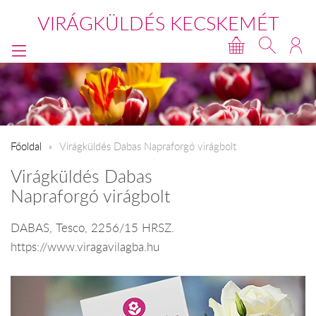
VIRÁGKÜLDÉS KECSKEMÉT
Főoldal
Virágküldés Dabas Napraforgó virágbolt
Virágküldés Dabas
Napraforgó virágbolt
DABAS, Tesco, 2256/15 HRSZ.
https://www.viragavilagba.hu