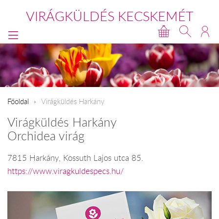
VIRÁGKÜLDÉS KECSKEMÉT
Főoldal
Virágküldés Harkány
Virágküldés Harkány
Orchidea virág
7815 Harkány, Kossuth Lajos utca 85.
https://www.viragkuldespecs.hu/