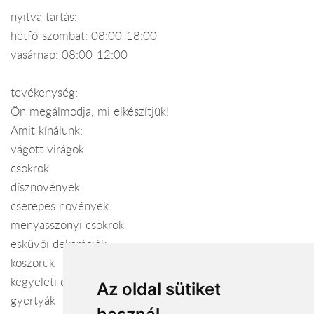
nyitva tartás:
hétfő-szombat: 08:00-18:00
vasárnap: 08:00-12:00
tevékenység:
Ön megálmodja, mi elkészítjük!
Amit kínálunk:
vágott virágok
csokrok
dísznövények
cserepes növények
menyasszonyi csokrok
esküvői dekorációk
koszorúk
kegyeleti csokrok
Az oldal sütiket
gyertyák