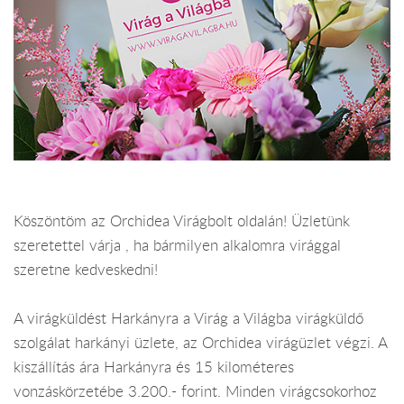
Köszöntöm az Orchidea Virágbolt oldalán! Üzletünk
szeretettel várja , ha bármilyen alkalomra virággal
szeretne kedveskedni!
A virágküldést Harkányra a Virág a Világba virágküldő
szolgálat harkányi üzlete, az Orchidea virágüzlet végzi. A
kiszállítás ára Harkányra és 15 kilométeres
vonzáskörzetébe 3.200.- forint. Minden virágcsokorhoz