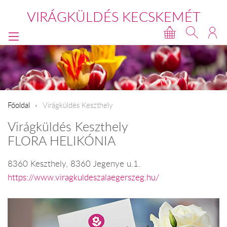
VIRÁGKÜLDÉS KECSKEMÉT
Főoldal
Virágküldés Keszthely
Virágküldés Keszthely
FLORA HELIKÓNIA
8360 Keszthely, 8360 Jegenye u.1.
https://www.viragkuldeszalaegerszeg.hu/