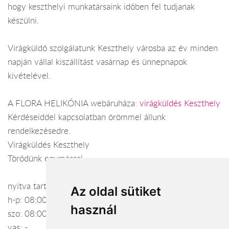
hogy keszthelyi munkatársaink időben fel tudjanak
készülni.
Virágküldő szolgálatunk Keszthely városba az év minden
napján vállal kiszállítást vasárnap és ünnepnapok
kivételével.
A FLORA HELIKÓNIA webáruháza:
virágküldés Keszthely
Kérdéseiddel kapcsolatban örömmel állunk
rendelkezésedre.
Virágküldés Keszthely
Törődünk egymással
nyitva tartás:
Az oldal sütiket
h-p: 08:00-17:00
használ
szo: 08:00-12:00
vas: -