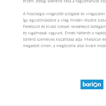
érzem, eddigi sikereink titka a hagyományok tis
A Nosztalgia virágküldő szolgálat és virágszalon
Így együttműködve a világ minden részére tudu
Felkészült és kiváló ízléssel rendelkező kollég
és rugalmasak vagyunk. Ennek hátterét a napközb
történő személyes kiszállítása adja. Miskolcon
megadott címen, a megbízóink által kívánt módo