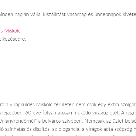
nden napján vállal kiszállítást vasárnap és ünnepnapok kivéte
és Miskolc
elkezésedre.
ra a virágküldés Miskolc területén nem csak egy extra szolgá
grégebben, 60 éve folyamatosan működő virágüzletét. A régm
"Villanyrendőrnél" a belváros szívében. Nemcsak az üzlet bels
ó színhatás és díszítés, az elegancia, a virágok adta szépség