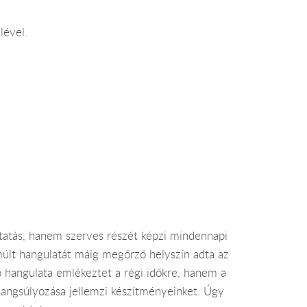
lével.
ltatás, hanem szerves részét képzi mindennapi
últ hangulatát máig megőrző helyszín adta az
ő hangulata emlékeztet a régi időkre, hanem a
 hangsúlyozása jellemzi készítményeinket. Úgy