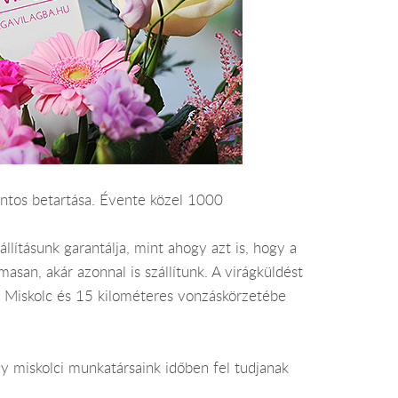
ntos betartása. Évente közel 1000
lításunk garantálja, mint ahogy azt is, hogy a
an, akár azonnal is szállítunk. A virágküldést
 ára Miskolc és 15 kilométeres vonzáskörzetébe
y miskolci munkatársaink időben fel tudjanak