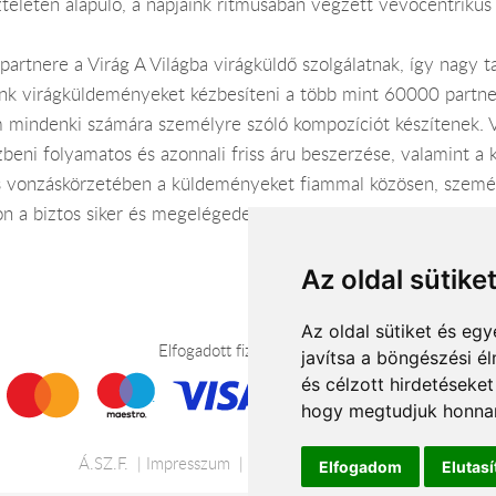
zteletén alapuló, a napjaink ritmusában végzett vevőcentriku
 partnere a Virág A Világba virágküldő szolgálatnak, így nagy t
nk virágküldeményeket kézbesíteni a több mint 60000 partner
áim mindenki számára személyre szóló kompozíciót készítenek. V
eni folyamatos és azonnali friss áru beszerzése, valamint a 
 és vonzáskörzetében a küldeményeket fiammal közösen, személ
n a biztos siker és megelégedettség érdekében.
Az oldal sütike
Az oldal sütiket és e
Elfogadott fizetési módok
javítsa a böngészési é
és célzott hirdetéseket
hogy megtudjuk honnan
Á.SZ.F.
Impresszum
Adatkezelési tájékoztató
Elfogadom
Elutas