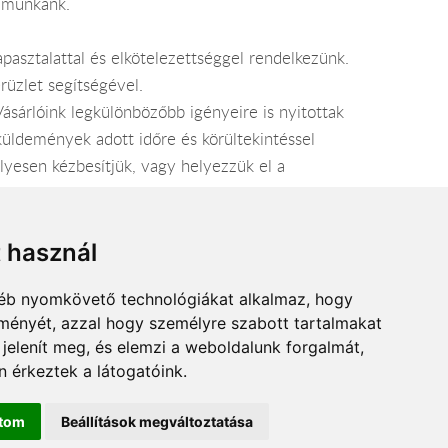
s munkánk.
apasztalattal és elkötelezettséggel rendelkezünk.
üzlet segítségével.
ásárlóink legkülönbözőbb igényeire is nyitottak
küldemények adott időre és körültekintéssel
yesen kézbesítjük, vagy helyezzük el a
t használ
gyéb nyomkövető technológiákat alkalmaz, hogy
lményét, azzal hogy személyre szabott tartalmakat
 jelenít meg, és elemzi a weboldalunk forgalmát,
 érkeztek a látogatóink.
ítom
Beállítások megváltoztatása