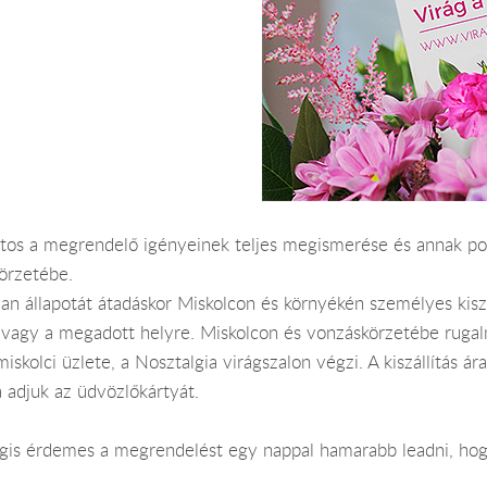
ntos a megrendelő igényeinek teljes megismerése és annak po
örzetébe.
an állapotát átadáskor Miskolcon és környékén személyes kiszál
agy a megadott helyre. Miskolcon és vonzáskörzetébe rugalmas
miskolci üzlete, a Nosztalgia virágszalon végzi. A kiszállítás
 adjuk az üdvözlőkártyát.
Mégis érdemes a megrendelést egy nappal hamarabb leadni, hog