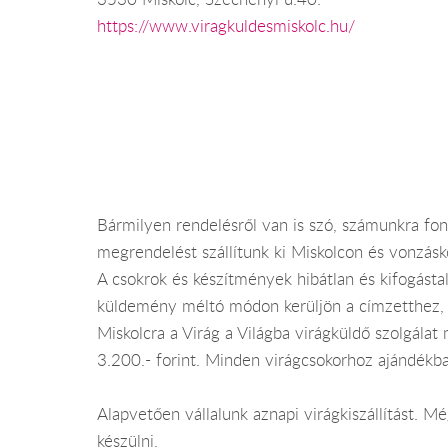
https://www.viragkuldesmiskolc.hu/
Bármilyen rendelésről van is szó, számunkra fo
megrendelést szállítunk ki Miskolcon és vonzásk
A csokrok és készítmények hibátlan és kifogástal
küldemény méltó módon kerüljön a címzetthez, v
Miskolcra a Virág a Világba virágküldő szolgálat 
3.200.- forint. Minden virágcsokorhoz ajándékba
Alapvetően vállalunk aznapi virágkiszállítást. 
készülni.