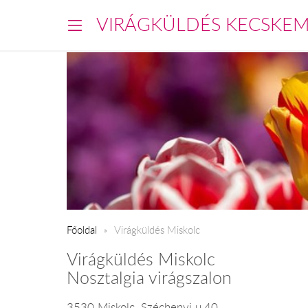
VIRÁGKÜLDÉS KECSKE
Főoldal
Virágküldés Miskolc
Virágküldés Miskolc
Nosztalgia virágszalon
3530 Miskolc, Széchenyi u.40.