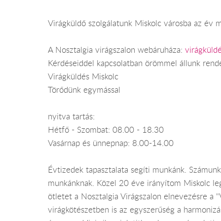
Virágküldő szolgálatunk Miskolc városba az év mi
A Nosztalgia virágszalon webáruháza:
virágküld
Kérdéseiddel kapcsolatban örömmel állunk rend
Virágküldés Miskolc
Törődünk egymással
nyitva tartás:
Hétfő - Szombat: 08.00 - 18.30
Vasárnap és ünnepnap: 8.00-14.00
Évtizedek tapasztalata segíti munkánk. Számunk
munkánknak. Közel 20 éve irányítom Miskolc le
ötletet a Nosztalgia Virágszalon elnevezésre a 
virágkötészetben is az egyszerűség a harmonizál