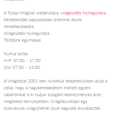
A Tulipa Virágház webáruháza:
virágküldés Nyíregyháza
Kérdéseiddel kapcsolatban örömmel állunk
rendelkezésedre.
Virágküldés Nyíregyháza
Törődünk egymással
Nyitva tartás
H-P: 07.00 – 17.00
Szo: 07.00 – 13.00
A Virágházat 2001-ben nyitottuk telephelyünkön azzal a
céllal, hogy a nagykereskedelem mellett egyéni
vásárlóinkat is ki tudjuk szolgálni kedvezményes áron,
megfelelő környezetben. Virágházunkban egy
szokványos virágüzletnél jóval nagyobb áruválaszték