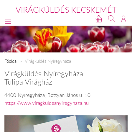
VIRÁGKÜLDÉS KECSKEMÉT
Főoldal
Virágküldés Nyíregyháza
Virágküldés Nyíregyháza
Tulipa Virágház
4400 Nyíregyháza, Bottyán János u. 10
https://www.viragkuldesnyiregyhaza.hu