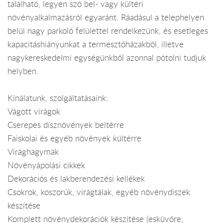
található, legyen szó bel- vagy kültéri
növényalkalmazásról egyaránt. Ráadásul a telephelyen
belül nagy parkoló felülettel rendelkezünk, és esetleges
kapacitáshiányunkat a termesztőházakból, illetve
nagykereskedelmi egységünkből azonnal pótolni tudjuk
helyben.
Kínálatunk, szolgáltatásaink:
Vágott virágok
Cserepes dísznövények beltérre
Faiskolai és egyéb növények kültérre
Virághagymák
Növényápolási cikkek
Dekorációs és lakberendezési kellékek
Csokrok, koszorúk, virágtálak, egyéb növénydíszek
készítése
Komplett növénydekorációk készítése (esküvőre,