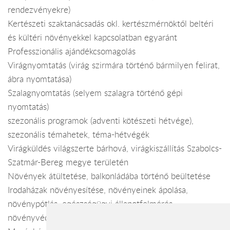
rendezvényekre)
Kertészeti szaktanácsadás okl. kertészmérnöktől beltéri
és kültéri növényekkel kapcsolatban egyaránt
Professzionális ajándékcsomagolás
Virágnyomtatás (virág szirmára történő bármilyen felirat,
ábra nyomtatása)
Szalagnyomtatás (selyem szalagra történő gépi
nyomtatás)
szezonális programok (adventi kötészeti hétvége),
szezonális témahetek, téma-hétvégék
Virágküldés világszerte bárhová, virágkiszállítás Szabolcs-
Szatmár-Bereg megye területén
Növények átültetése, balkonládába történő beültetése
Irodaházak növényesítése, növényeinek ápolása,
növénypótlás, egészségügyi állapotfelmérés,
növényvédelem