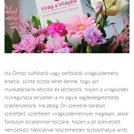
Ha Önhöz külföldről vagy belföldről virágküldemény
érkezik, szinte biztos lehet benne, hogy azt
munkatársaink készítik és kézbesítik, hiszen a virágküldés
Nyíregyháza területén a mi egyik legdédelgetettebb
szakterületünk. Ha pedig Ön szeretné barátait,
szeretteit, üzletfeleit virágküldeménnyel meglepni, akkor
forduljon bizalommal hozzánk, hiszen a jól szervezett
nemzetközi hálózatnak köszönhetően biztosíthatjuk arról,