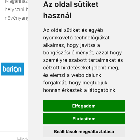
Magánházak kül- és beltéri növényesítése,
Az oldal sütiket
helyszíni bejárással,
használ
növényanyag összeállítással
Az oldal sütiket és egyéb
nyomkövető technológiákat
alkalmaz, hogy javítsa a
böngészési élményét, azzal hogy
Elfogadott fizetési módok
személyre szabott tartalmakat és
célzott hirdetéseket jelenít meg,
és elemzi a weboldalunk
forgalmát, hogy megtudjuk
honnan érkeztek a látogatóink.
Á.SZ.F.
Elfogadom
Impresszum
Elutasítom
Adatkezelési tájékoztató
Beállítások megváltoztatása
Minden jog fenntartva © 2026 |
+36 20 488-8362
|