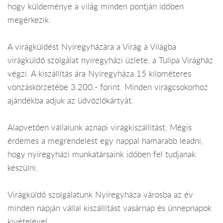
hogy küldeménye a világ minden pontján időben
megérkezik.
A virágküldést Nyíregyházára a Virág a Világba
virágküldő szolgálat nyíregyházi üzlete, a Tulipa Virágház
végzi. A kiszállítás ára Nyíregyháza 15 kilométeres
vonzáskörzetébe 3.200.- forint. Minden virágcsokorhoz
ajándékba adjuk az üdvözlőkártyát.
Alapvetően vállalunk aznapi virágkiszállítást. Mégis
érdemes a megrendelést egy nappal hamarabb leadni,
hogy nyíregyházi munkatársaink időben fel tudjanak
készülni.
Virágküldő szolgálatunk Nyíregyháza városba az év
minden napján vállal kiszállítást vasárnap és ünnepnapok
kivételével.